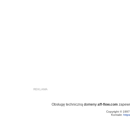
REKLAMA
Obsługę techniczną
domeny
aff-flow.com
zapew
Copyright © 199
Kontakt:
http